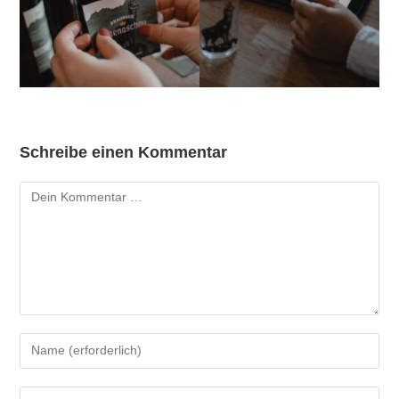
Schreibe einen Kommentar
Kommentar
Gib
deinen
Namen
Gib