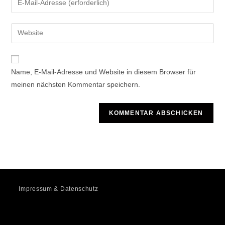
oder
deine
Benutzernamen
E-
Gib
zum
Mail-
deine
Kommentieren
Adresse
Website-
ein
zum
URL
Name, E-Mail-Adresse und Website in diesem Browser für
Kommentieren
ein
meinen nächsten Kommentar speichern.
ein
(optional)
Impressum & Datenschutz