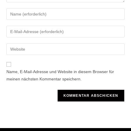
Gib
deinen
Namen
Gib
oder
deine
Benutzernamen
E-
Gib
zum
Mail-
deine
Kommentieren
Adresse
Website-
ein
zum
URL
Name, E-Mail-Adresse und Website in diesem Browser für
Kommentieren
ein
meinen nächsten Kommentar speichern.
ein
(optional)