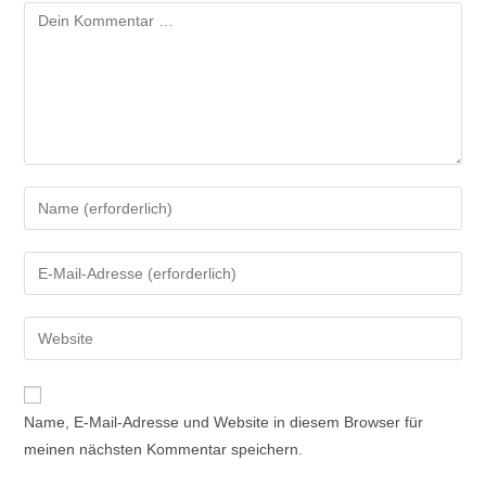
Kommentar
Gib
deinen
Namen
Gib
oder
deine
Benutzernamen
E-
Gib
zum
Mail-
deine
Kommentieren
Adresse
Website-
ein
zum
URL
Name, E-Mail-Adresse und Website in diesem Browser für
Kommentieren
ein
meinen nächsten Kommentar speichern.
ein
(optional)