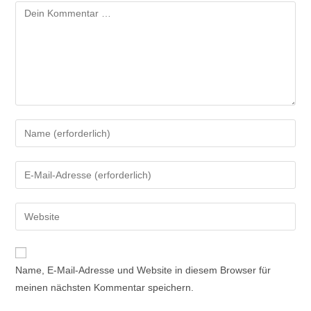
Kommentar
Gib
deinen
Namen
Gib
oder
deine
Benutzernamen
E-
Gib
zum
Mail-
deine
Kommentieren
Adresse
Website-
ein
zum
URL
Name, E-Mail-Adresse und Website in diesem Browser für
Kommentieren
ein
meinen nächsten Kommentar speichern.
ein
(optional)