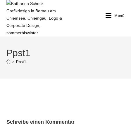
Zum
Inhalt
Menü
springen
Ppst1
>
Ppst1
Schreibe einen Kommentar