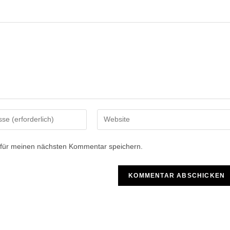
Gib
deine
Website-
 für meinen nächsten Kommentar speichern.
URL
ein
(optional)
n