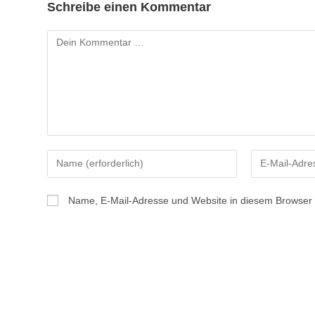
Schreibe einen Kommentar
Kommentar
Gib
Gib
deinen
deine
Namen
E-
Name, E-Mail-Adresse und Website in diesem Browser
oder
Mail-
Benutzernamen
Adresse
zum
zum
Kommentieren
Kommentiere
ein
ein