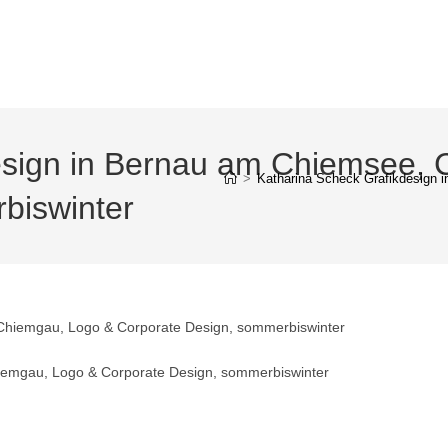
esign in Bernau am Chiemsee,
>
Katharina Scheck Grafikdesign 
biswinter
iemgau, Logo & Corporate Design, sommerbiswinter