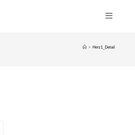
Hauptmenü
>
Herz1_Detail