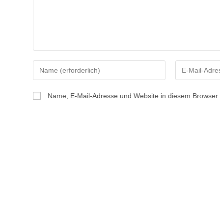
Gib
Gib
deinen
deine
Namen
E-
Name, E-Mail-Adresse und Website in diesem Browser
oder
Mail-
Benutzernamen
Adresse
zum
zum
Kommentieren
Kommentiere
ein
ein