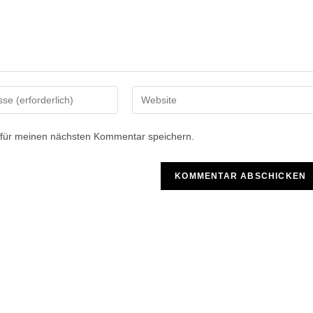
Gib
deine
Website-
 für meinen nächsten Kommentar speichern.
URL
ein
(optional)
n