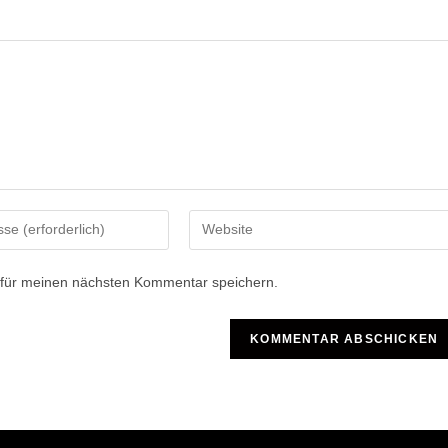
Gib
deine
Website-
 für meinen nächsten Kommentar speichern.
URL
ein
(optional)
n