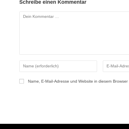
Schreibe einen Kommentar
Kommentar
Gib
Gib
deinen
deine
Namen
E-
Name, E-Mail-Adresse und Website in diesem Browser
oder
Mail-
Benutzernamen
Adresse
zum
zum
Kommentieren
Kommentiere
ein
ein