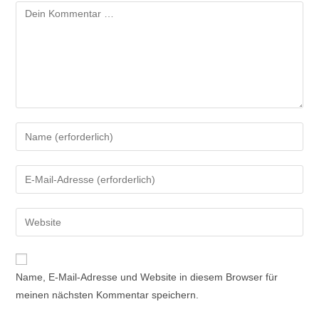
Kommentar
Gib
deinen
Namen
Gib
oder
deine
Benutzernamen
E-
Gib
zum
Mail-
deine
Kommentieren
Adresse
Website-
ein
zum
URL
Name, E-Mail-Adresse und Website in diesem Browser für
Kommentieren
ein
meinen nächsten Kommentar speichern.
ein
(optional)