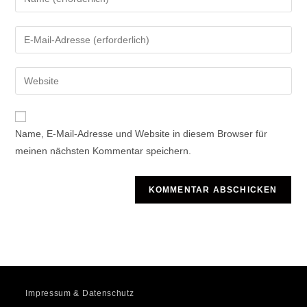
deinen
Namen
Gib
oder
deine
Benutzernamen
E-
Gib
zum
Mail-
deine
Kommentieren
Adresse
Website-
ein
zum
URL
Name, E-Mail-Adresse und Website in diesem Browser für
Kommentieren
ein
meinen nächsten Kommentar speichern.
ein
(optional)
Impressum & Datenschutz