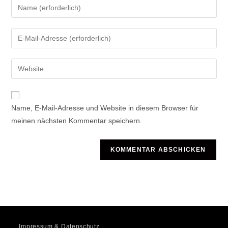
Gib
deinen
Namen
Gib
oder
deine
Benutzernamen
E-
Gib
zum
Mail-
deine
Kommentieren
Adresse
Website-
ein
zum
URL
Name, E-Mail-Adresse und Website in diesem Browser für
Kommentieren
ein
meinen nächsten Kommentar speichern.
ein
(optional)
Impressum & Datenschutz