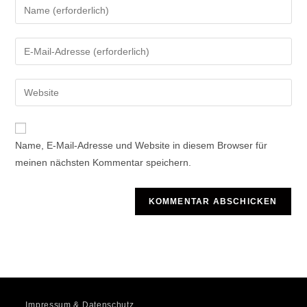
Gib
deinen
Namen
Gib
oder
deine
Benutzernamen
E-
Gib
zum
Mail-
deine
Kommentieren
Adresse
Website-
ein
zum
URL
Name, E-Mail-Adresse und Website in diesem Browser für
Kommentieren
ein
meinen nächsten Kommentar speichern.
ein
(optional)
Impressum & Datenschutz