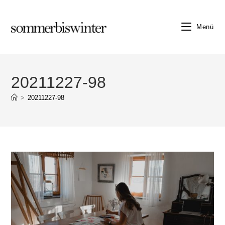
Zum
Inhalt
Menü
springen
20211227-98
>
20211227-98