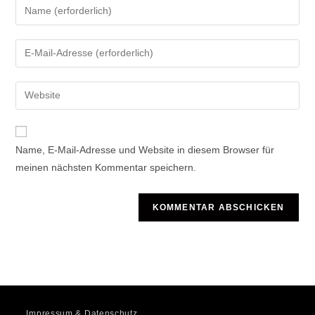
Gib
deinen
Namen
Gib
oder
deine
Benutzernamen
E-
Gib
zum
Mail-
deine
Kommentieren
Adresse
Website-
ein
zum
URL
Name, E-Mail-Adresse und Website in diesem Browser für
Kommentieren
ein
meinen nächsten Kommentar speichern.
ein
(optional)
Impressum & Datenschutz