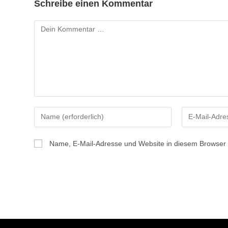
Schreibe einen Kommentar
Kommentar
Gib
Gib
deinen
deine
Namen
E-
Name, E-Mail-Adresse und Website in diesem Browser
oder
Mail-
Benutzernamen
Adresse
zum
zum
Kommentieren
Kommentiere
ein
ein