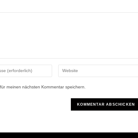
Gib
deine
Website-
 für meinen nächsten Kommentar speichern.
URL
ein
(optional)
n