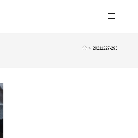
Hauptmenü
>
20211227-293