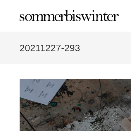
Zum
Inhalt
springen
20211227-293