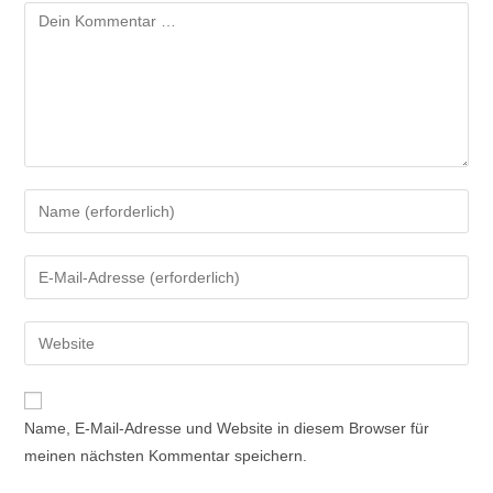
Kommentar
Gib
deinen
Namen
Gib
oder
deine
Benutzernamen
E-
Gib
zum
Mail-
deine
Kommentieren
Adresse
Website-
ein
zum
URL
Name, E-Mail-Adresse und Website in diesem Browser für
Kommentieren
ein
meinen nächsten Kommentar speichern.
ein
(optional)