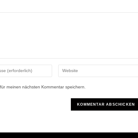
Gib
deine
Website-
 für meinen nächsten Kommentar speichern.
URL
ein
(optional)
n