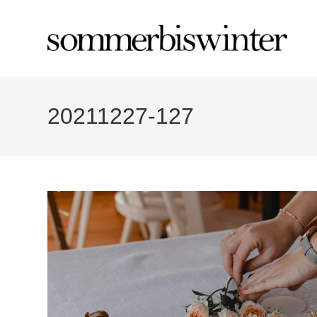
Zum
Inhalt
springen
20211227-127