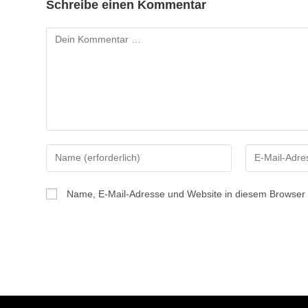
Schreibe einen Kommentar
Kommentar
Gib
Gib
deinen
deine
Namen
E-
Name, E-Mail-Adresse und Website in diesem Browser
oder
Mail-
Benutzernamen
Adresse
zum
zum
Kommentieren
Kommentiere
ein
ein